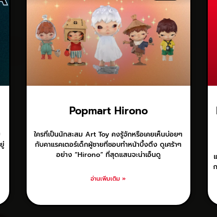
Popmart Hirono
ย
ใครที่เป็นนักสะสม Art Toy คงรู้จักหรือเคยเห็นบ่อยๆ
ู่
กับคาแรคเตอร์เด็กผู้ชายที่ชอบทำหน้าบึ้งตึง ดูเศร้าๆ
อย่าง “Hirono” ที่สุดแสนจะน่าเอ็นดู
แ
ก
อ่านเพิ่มเติม »